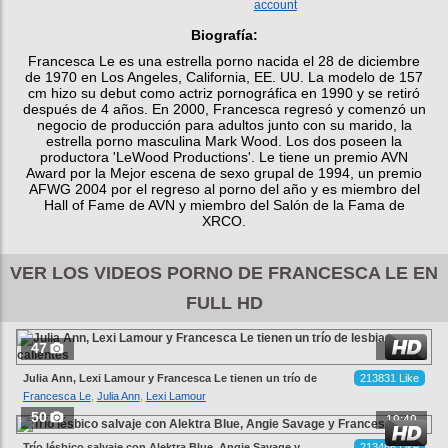
account
Biografía:
Francesca Le es una estrella porno nacida el 28 de diciembre
de 1970 en Los Angeles, California, EE. UU. La modelo de 157
cm hizo su debut como actriz pornográfica en 1990 y se retiró
después de 4 años. En 2000, Francesca regresó y comenzó un
negocio de producción para adultos junto con su marido, la
estrella porno masculina Mark Wood. Los dos poseen la
productora 'LeWood Productions'. Le tiene un premio AVN
Award por la Mejor escena de sexo grupal de 1994, un premio
AFWG 2004 por el regreso al porno del año y es miembro del
Hall of Fame de AVN y miembro del Salón de la Fama de
XRCO.
VER LOS VIDEOS PORNO DE FRANCESCA LE EN
FULL HD
47
26:52
Julia Ann, Lexi Lamour y Francesca Le tienen un trío de
213831 Like
lesbianas calientes
Francesca Le
,
Julia Ann
,
Lexi Lamour
50
19:49
Trío lésbico salvaje con Alektra Blue, Angie Savage y
213466 Like