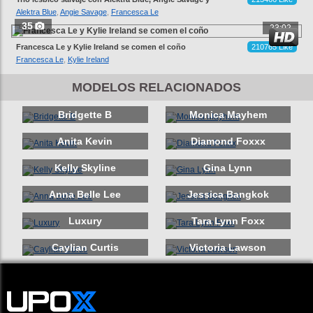
Francesca Le
Alektra Blue
,
Angie Savage
,
Francesca Le
35
23:02
Francesca Le y Kylie Ireland se comen el coño
210765 Like
Francesca Le
,
Kylie Ireland
MODELOS RELACIONADOS
Bridgette B
Monica Mayhem
Anita Kevin
Diamond Foxxx
Kelly Skyline
Gina Lynn
Anna Belle Lee
Jessica Bangkok
Luxury
Tara Lynn Foxx
Caylian Curtis
Victoria Lawson