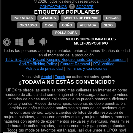
© 2026. Todos los derechos reservados.
CONTÁCTANOS
SOPORTE
ETIQUETAS POPULARES
POR ATRÁS
GEMIDOS
ABIERTA DE PIERNAS
CHICAS
ORGASMO
ORAL
COÑO
AFEITADA
SEXO
POLLA DURA
VIDEOS 100% COMPATIBLES
MULTI-DISPOSITIVO
Todas las personas aquí representadas tenían al menos 18 años de edad
en el momento de la producción.
18 U.S.C. 2257 Record-Keeping Requirements Compliance Statement
|
Anti-Trafficking Policy
|
Content Removal
|
RTA Verified
Política de privacidad
|
Términos y Condiciones
Please visit
Verotel
|
Epoch
our authorized sales agents.
¿TODAVÍA NO ESTÁS CONVENCIDO?
UPOX te ofrece las estrellas porno más calientes en Internet en porno
hardcore de alta calidad como ningún otro. Descarga o transmite videos
ilimitados de chicas mega calientes que no pueden obtener suficientes
pollas y coños. Videos de creampies, escenas de doble penetración,
lamidas de coño y folladas anales son algunas de las acciones que
encontrarás dentro. Explora cientos de fotos de alta resolución de
mujeres asiáticas, latinas con grandes culos y mujeres rubias y morenas
naturales con apetito de experimentos sexuales y aventuras. Verás miles
de horas de coños mojados, faciales enormes y gargantas profundas.
Todos tus modelos favoritos están aquí, ¡así que únete a UPOX hoy!