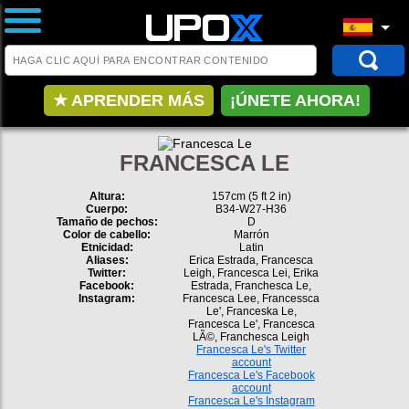
★ APRENDER MÁS
¡ÚNETE AHORA!
FRANCESCA LE
Altura:
157cm (5 ft 2 in)
Cuerpo:
B34-W27-H36
Tamaño de pechos:
D
Color de cabello:
Marrón
Etnicidad:
Latin
Aliases:
Erica Estrada, Francesca
Twitter:
Leigh, Francesca Lei, Erika
Facebook:
Estrada, Franchesca Le,
Instagram:
Francesca Lee, Francessca
Le', Franceska Le,
Francesca Le', Francesca
LÃ©, Franchesca Leigh
Francesca Le's Twitter
account
Francesca Le's Facebook
account
Francesca Le's Instagram